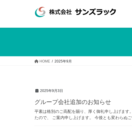
コ
ナ
ン
ビ
テ
ゲ
ン
ー
ツ
シ
へ
ョ
ス
ン
キ
に
ッ
移
HOME
2025年9月
プ
動
2025年9月3日
グループ会社追加のお知らせ
平素は格別のご高配を賜り、厚く御礼申し上げます
たので、 ご案内申し上げます。 今後とも変わらぬご